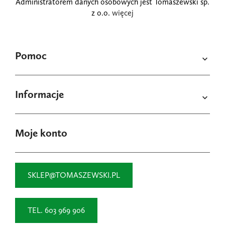
Administratorem danych osobowych jest Tomaszewski sp.
z o.o.
więcej
Pomoc

Informacje

Moje konto
SKLEP@TOMASZEWSKI.PL
TEL. 603 969 906