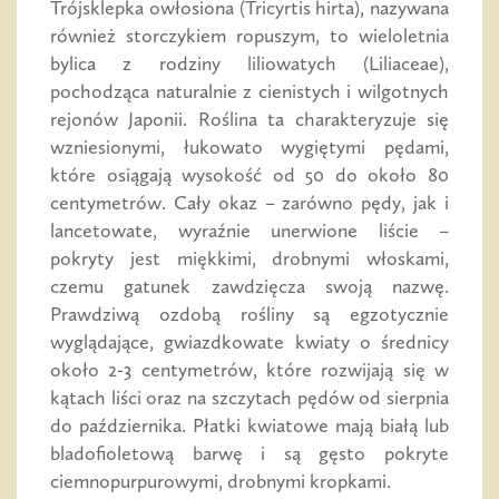
Trójsklepka owłosiona (Tricyrtis hirta), nazywana
również storczykiem ropuszym, to wieloletnia
bylica z rodziny liliowatych (Liliaceae),
pochodząca naturalnie z cienistych i wilgotnych
rejonów Japonii. Roślina ta charakteryzuje się
wzniesionymi, łukowato wygiętymi pędami,
które osiągają wysokość od 50 do około 80
centymetrów. Cały okaz – zarówno pędy, jak i
lancetowate, wyraźnie unerwione liście –
pokryty jest miękkimi, drobnymi włoskami,
czemu gatunek zawdzięcza swoją nazwę.
Prawdziwą ozdobą rośliny są egzotycznie
wyglądające, gwiazdkowate kwiaty o średnicy
około 2-3 centymetrów, które rozwijają się w
kątach liści oraz na szczytach pędów od sierpnia
do października. Płatki kwiatowe mają białą lub
bladofioletową barwę i są gęsto pokryte
ciemnopurpurowymi, drobnymi kropkami.