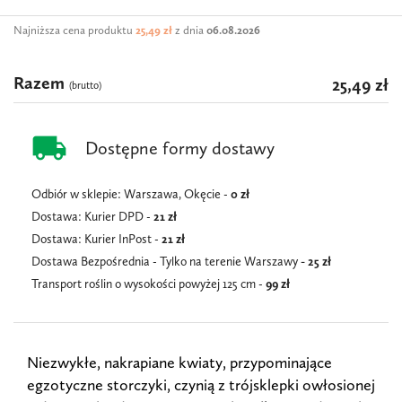
Najniższa cena produktu
25,49 zł
z dnia
06.08.2026
Razem
25,49 zł
(brutto)
local_shipping
Dostępne formy dostawy
Odbiór w sklepie: Warszawa, Okęcie -
0 zł
Dostawa: Kurier DPD -
21 zł
Dostawa: Kurier InPost -
21
zł
Dostawa Bezpośrednia - Tylko na terenie Warszawy
- 25 zł
Transport roślin o wysokości powyżej 125 cm -
99 zł
Niezwykłe, nakrapiane kwiaty, przypominające
egzotyczne storczyki, czynią z trójsklepki owłosionej