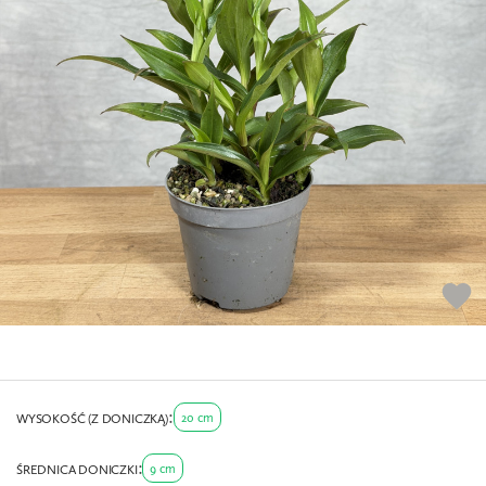
favorite
20 cm
WYSOKOŚĆ (Z DONICZKĄ)
9 cm
ŚREDNICA DONICZKI