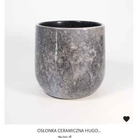
favorite
OSŁONKA CERAMICZNA HUGO...
79,00 zł