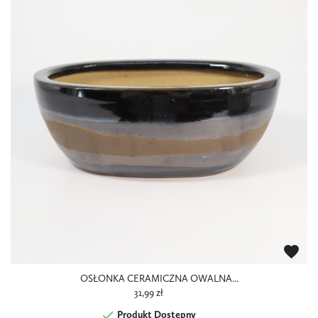
favorite
OSŁONKA CERAMICZNA OWALNA...
31,99 zł

Produkt Dostępny