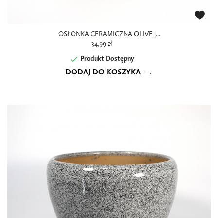
favorite
OSŁONKA CERAMICZNA OLIVE |...
34,99 zł

Produkt Dostępny
DODAJ DO KOSZYKA