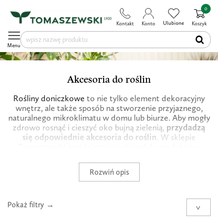
0
Ulubione
Kontakt
Konto
Koszyk
Menu
Akcesoria do roślin
Rośliny doniczkowe
to nie tylko element dekoracyjny
wnętrz, ale także sposób na stworzenie przyjaznego,
naturalnego mikroklimatu w domu lub biurze. Aby mogły
zdrowo rosnąć i cieszyć oko bujną zielenią,
przydadzą
się odpowiednie akcesoria do roślin
. W sklepie
Tomaszewski znajdziesz szeroki wybór produktów,
które
ułatwią uprawę, pielęgnację i eksponowanie
Twoich roślin
– od praktycznych dodatków po stylowe
Rozwiń opis
ozdoby.
Akcesoria do roślin w sklepie Tomaszewski
Pokaż filtry