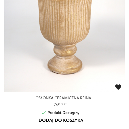
favorite
OSŁONKA CERAMICZNA REINA...
77,00 zł

Produkt Dostępny
DODAJ DO KOSZYKA