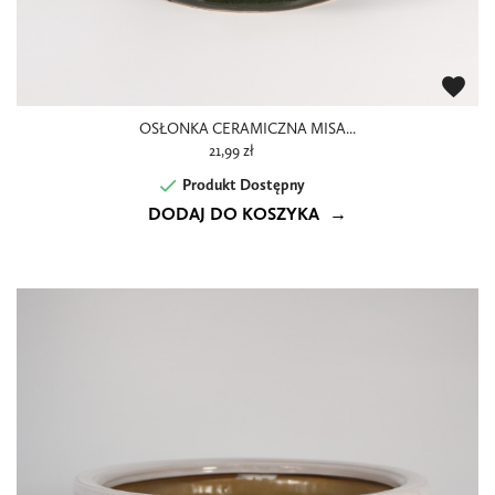
favorite
OSŁONKA CERAMICZNA MISA...
21,99 zł

Produkt Dostępny
DODAJ DO KOSZYKA