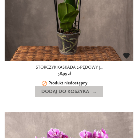
favorite
STORCZYK KASKADA 2-PĘDOWY |...
58,99 zł

Produkt niedostępny
DODAJ DO KOSZYKA