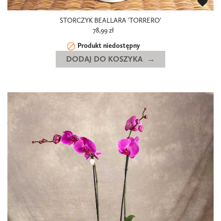
favorite
STORCZYK BEALLARA 'TORRERO'
78,99 zł

Produkt niedostępny
DODAJ DO KOSZYKA