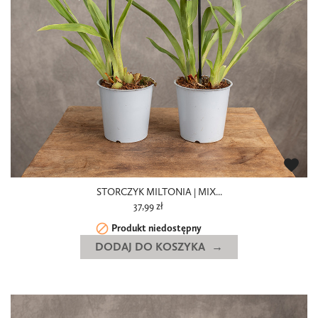
favorite
STORCZYK MILTONIA | MIX...
37,99 zł

Produkt niedostępny
DODAJ DO KOSZYKA