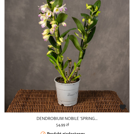
favorite
DENDROBIUM NOBILE 'SPRING...
54,99 zł
Produkt niedostępny