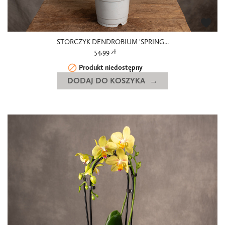
favorite
STORCZYK DENDROBIUM 'SPRING...
54,99 zł

Produkt niedostępny
DODAJ DO KOSZYKA