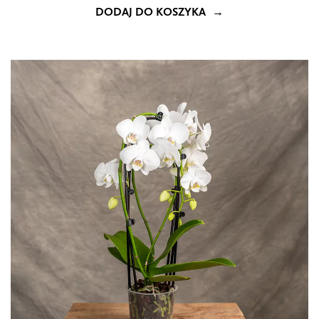
Pielęgnacja storczyków nie przyniesie rezultatów, jeśli
DODAJ DO KOSZYKA
nie zadbamy o właściwe stanowisko i temperaturę.
Storczyk lubi stanowiska widne, jednakże nie mogą być
one bezpośrednio nasłonecznione. Po kwitnieniu warto
postawić roślinę na jasnym parapecie wschodnim. Istnieją
także rodzaje takie jak falenopsis (
Phalaenopsis
), które
stosunkowo dobrze radzą sobie w nieco ciemniejszych
pomieszczeniach.
Dla uprawy storczyków ważna jest także temperatura
powietrza. Na szczęście dość dobrze radzą sobie one w
naszych warunkach pokojowych i temperaturach od 18
do 25 stopni Celsjusza. Roślina preferuje podwyższoną
wilgotność powietrza.
Przesadzanie storczyków:
Storczyki posiadają charakterystyczne korzenie, które
często wystają poza obręb doniczki. Zasadniczo, nie
wymagają one ścisłego przykrywania podłożem -
składniki odżywcze i wilgoć czerpią z powietrza.
Orchidee przesadza się najczęściej co 1-2 lata, w