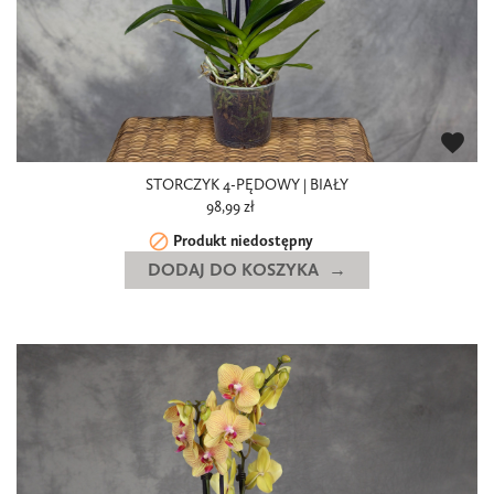
favorite
STORCZYK 4-PĘDOWY | BIAŁY
98,99 zł

Produkt niedostępny
DODAJ DO KOSZYKA