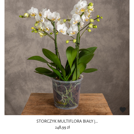
favorite
STORCZYK MULTIFLORA BIAŁY |...
248,99 zł