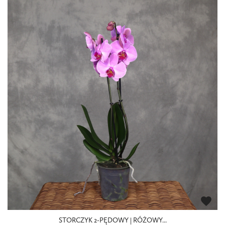
favorite
STORCZYK 2-PĘDOWY | RÓŻOWY...