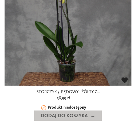
favorite
STORCZYK 3-PĘDOWY | ŻÓŁTY Z...
58,99 zł

Produkt niedostępny
DODAJ DO KOSZYKA