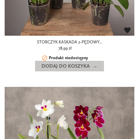
favorite
STORCZYK KASKADA 2-PĘDOWY...
78,99 zł

Produkt niedostępny
DODAJ DO KOSZYKA