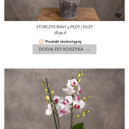
favorite
STORCZYK BIAŁY 4 PĘDY | DUŻY
78,99 zł

Produkt niedostępny
DODAJ DO KOSZYKA