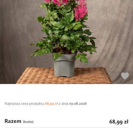
favorite
Najniższa cena produktu
68,99 zł
z dnia
07.08.2026
Razem
68,99 zł
(brutto)