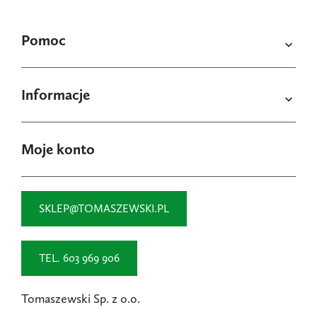
Pomoc

Informacje

Moje konto
SKLEP@TOMASZEWSKI.PL
TEL. 603 969 906
Tomaszewski Sp. z o.o.