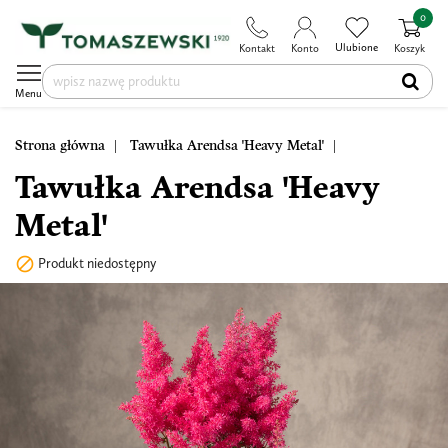
0
Ulubione
Kontakt
Konto
Koszyk
Menu
Strona główna
Tawułka Arendsa 'Heavy Metal'
Tawułka Arendsa 'Heavy
Metal'

Produkt niedostępny