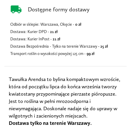
local_shipping
Dostępne formy dostawy
Odbiór w sklepie: Warszawa, Okęcie -
0 zł
Dostawa: Kurier DPD -
21 zł
Dostawa: Kurier InPost -
21
zł
Dostawa Bezpośrednia - Tylko na terenie Warszawy
- 25 zł
Transport roślin o wysokości powyżej 125 cm -
99 zł
Tawułka Arendsa to bylina kompaktowym wzroście,
która od początku lipca do końca września tworzy
kwiatostany przypominające pierzaste pióropusze.
Jest to roślina w pełni mrozoodporna i
niewymagająca. Doskonale nadaje się do uprawy w
wilgotnych i zacienionych miejscach.
Dostawa tylko na terenie Warszawy.