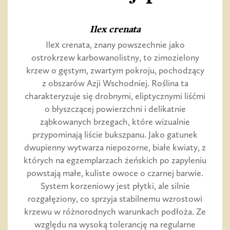
Ilex crenata
Ilex crenata, znany powszechnie jako
ostrokrzew karbowanolistny, to zimozielony
krzew o gęstym, zwartym pokroju, pochodzący
z obszarów Azji Wschodniej. Roślina ta
charakteryzuje się drobnymi, eliptycznymi liśćmi
o błyszczącej powierzchni i delikatnie
ząbkowanych brzegach, które wizualnie
przypominają liście bukszpanu. Jako gatunek
dwupienny wytwarza niepozorne, białe kwiaty, z
których na egzemplarzach żeńskich po zapyleniu
powstają małe, kuliste owoce o czarnej barwie.
System korzeniowy jest płytki, ale silnie
rozgałęziony, co sprzyja stabilnemu wzrostowi
krzewu w różnorodnych warunkach podłoża. Ze
względu na wysoką tolerancję na regularne