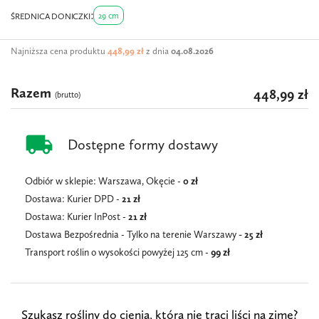
29 cm
ŚREDNICA DONICZKI
Najniższa cena produktu
448,99 zł
z dnia
04.08.2026
Razem
448,99 zł
(brutto)
local_shipping
Dostępne formy dostawy
Odbiór w sklepie: Warszawa, Okęcie -
0 zł
Dostawa: Kurier DPD -
21 zł
Dostawa: Kurier InPost -
21
zł
Dostawa Bezpośrednia - Tylko na terenie Warszawy
- 25 zł
Transport roślin o wysokości powyżej 125 cm -
99 zł
Szukasz rośliny do cienia, która nie traci liści na zimę?