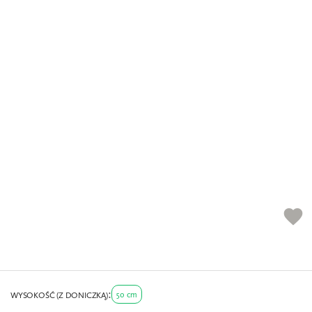
favorite
50 cm
WYSOKOŚĆ (Z DONICZKĄ)