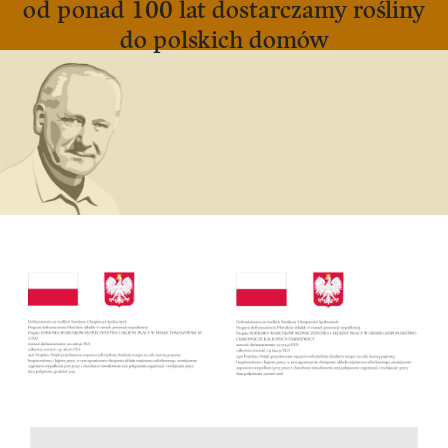
od ponad 100 lat dostarczamy rośliny
do polskich domów