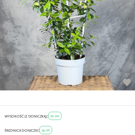
favorite
70 cm
WYSOKOŚĆ (Z DONICZKĄ)
19 cm
ŚREDNICA DONICZKI