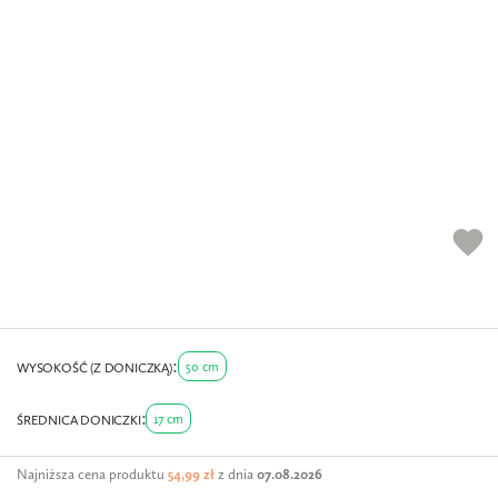
favorite
50 cm
WYSOKOŚĆ (Z DONICZKĄ)
17 cm
ŚREDNICA DONICZKI
Najniższa cena produktu
54,99 zł
z dnia
07.08.2026