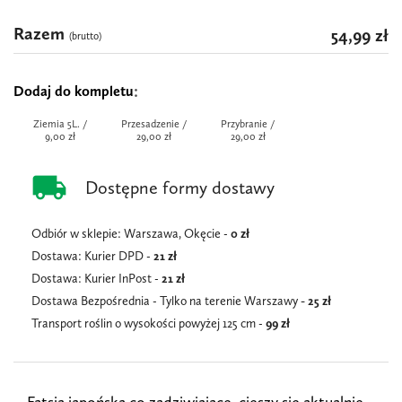
Razem
54,99 zł
(brutto)
Dodaj do kompletu
Ziemia 5L. /
Przesadzenie /
Przybranie /
9,00 zł
29,00 zł
29,00 zł
local_shipping
Dostępne formy dostawy
Odbiór w sklepie: Warszawa, Okęcie -
0 zł
Dostawa: Kurier DPD -
21 zł
Dostawa: Kurier InPost -
21
zł
Dostawa Bezpośrednia - Tylko na terenie Warszawy
- 25 zł
Transport roślin o wysokości powyżej 125 cm -
99 zł