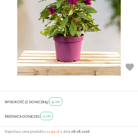
favorite
35 cm
WYSOKOŚĆ (Z DONICZKĄ)
12 cm
ŚREDNICA DONICZKI
Najniższa cena produktu
22,99 zł
z dnia
08.08.2026