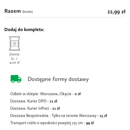
Razem
22,99 zł
(brutto)
Dodaj do kompletu
Ziemia
5L. /
9,00 zł
local_shipping
Dostępne formy dostawy
Odbiór w sklepie: Warszawa, Okęcie -
0 zł
Dostawa: Kurier DPD -
21 zł
Dostawa: Kurier InPost -
21
zł
Dostawa Bezpośrednia - Tylko na terenie Warszawy
- 25 zł
Transport roślin o wysokości powyżej 125 cm -
99 zł