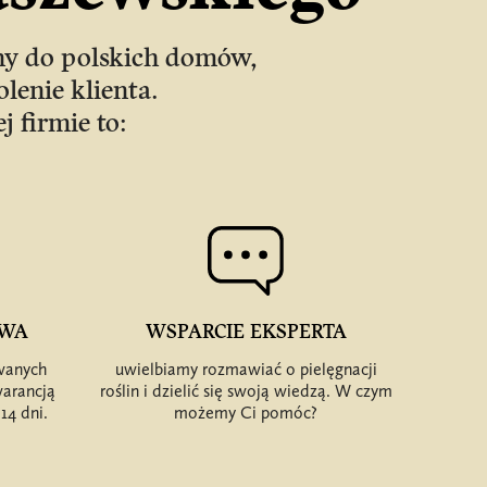
ny do polskich domów,
lenie klienta.
j firmie to:
AWA
WSPARCIE EKSPERTA
wanych
uwielbiamy rozmawiać o pielęgnacji
warancją
roślin i dzielić się swoją wiedzą. W czym
14 dni.
możemy Ci pomóc?