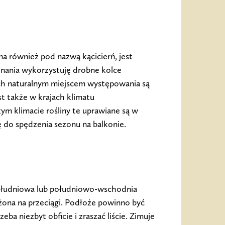
ana również pod nazwą kącicierń, jest
inania wykorzystuję drobne kolce
Ich naturalnym miejscem występowania są
st także w krajach klimatu
m klimacie rośliny te uprawiane są w
ę do spędzenia sezonu na balkonie.
południowa lub południowo-wschodnia
żona na przeciągi. Podłoże powinno być
eba niezbyt obficie i zraszać liście. Zimuje