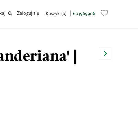
kaj
Zaloguj się
Koszyk
0
603969906
anderiana' |