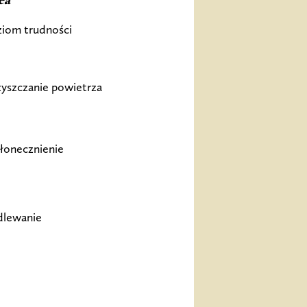
ea
iom trudności
yszczanie powietrza
łonecznienie
dlewanie