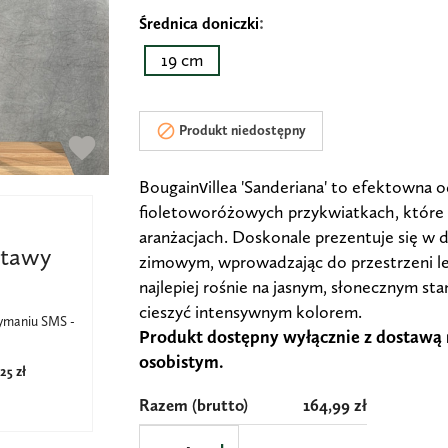
Średnica doniczki
19 cm

Produkt niedostępny
favorite
Bougainvillea 'Sanderiana' to efektowna
fioletoworóżowych przykwiatkach, które
aranżacjach. Doskonale prezentuje się w d
stawy
zimowym, wprowadzając do przestrzeni lek
najlepiej rośnie na jasnym, słonecznym st
cieszyć intensywnym kolorem.
zymaniu SMS -
Produkt dostępny wyłącznie z dostawą 
osobistym.
25 zł
Razem
(brutto)
164,99 zł