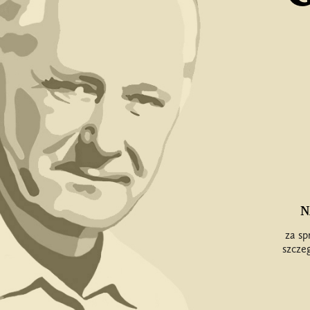
N
za sp
szcze