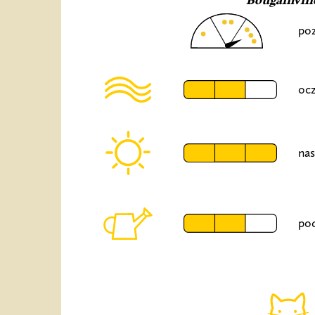
Bougainvill
poz
ocz
nas
po