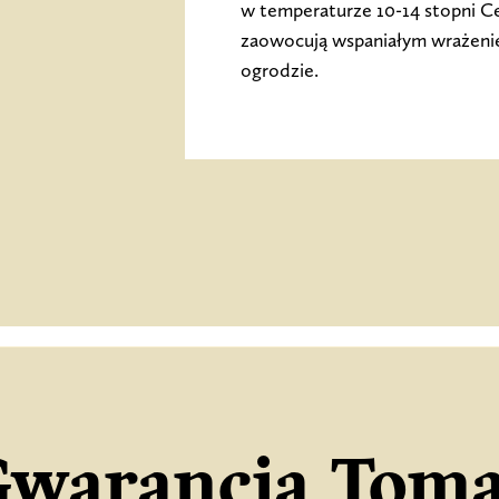
w temperaturze 10-14 stopni Cel
zaowocują wspaniałym wrażeni
ogrodzie.
warancja Toma