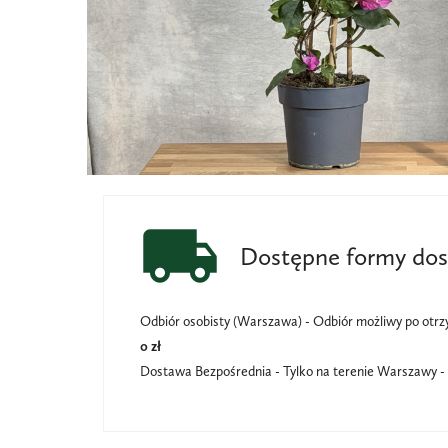
local_shipping
Dostępne formy do
Odbiór osobisty (Warszawa) - Odbiór możliwy po otr
0 zł
Dostawa Bezpośrednia - Tylko na terenie Warszawy -