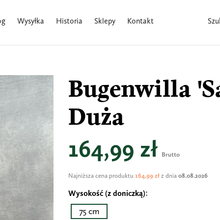
og
Wysyłka
Historia
Sklepy
Kontakt
Szu
Bugenwilla 'S
Duża
164,99 zł
Brutto
Najniższa cena produktu
164,99 zł
z dnia
08.08.2026
Wysokość (z doniczką)
75 cm