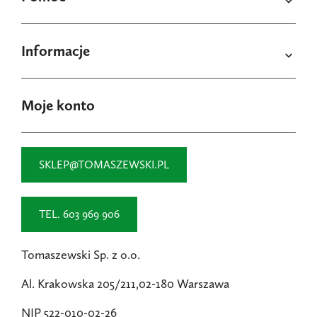

Informacje

Moje konto
SKLEP@TOMASZEWSKI.PL
TEL. 603 969 906
Tomaszewski Sp. z o.o.
Al. Krakowska 205/211,02-180 Warszawa
NIP 522-010-02-26