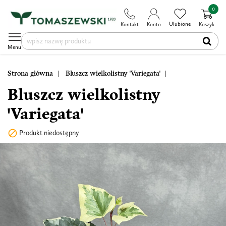
0
Ulubione
Kontakt
Konto
Koszyk
Menu
Strona główna
Bluszcz wielkolistny 'Variegata'
Bluszcz wielkolistny
'Variegata'

Produkt niedostępny