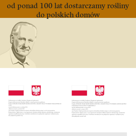
od ponad 100 lat dostarczamy rośliny
do polskich domów