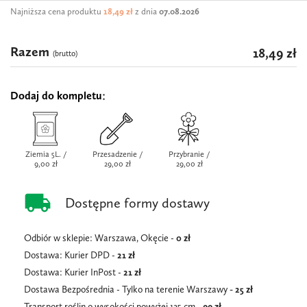
Najniższa cena produktu
18,49 zł
z dnia
07.08.2026
Razem
18,49 zł
(brutto)
Dodaj do kompletu
Ziemia 5L. /
Przesadzenie /
Przybranie /
9,00 zł
29,00 zł
29,00 zł
local_shipping
Dostępne formy dostawy
Odbiór w sklepie: Warszawa, Okęcie -
0 zł
Dostawa: Kurier DPD -
21 zł
Dostawa: Kurier InPost -
21
zł
Dostawa Bezpośrednia - Tylko na terenie Warszawy
- 25 zł
Transport roślin o wysokości powyżej 125 cm -
99 zł