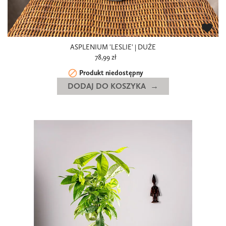
favorite
ASPLENIUM 'LESLIE' | DUŻE
78,99 zł

Produkt niedostępny
DODAJ DO KOSZYKA