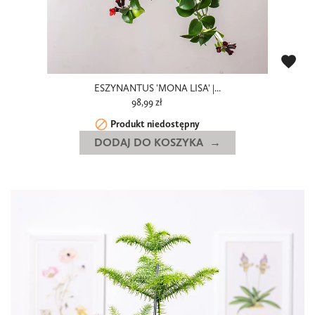
favorite
ESZYNANTUS 'MONA LISA' |...
98,99 zł

Produkt niedostępny
DODAJ DO KOSZYKA