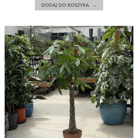
DODAJ DO KOSZYKA
zakamarków wykorzystamy rośliny w naturze
występujące w poszyciu lasów tropikalnych. Kalatee i
Maranty przybierają wiele czarujących form, ich
niezwykłe liście do złudzenia wydają się być jak
malowane. Dodaj do swojej kolekcji dzieł sztuki, te
pisane przez matkę naturę.
Wiele roślin domowych bezpiecznych dla pupili tworzy
formy przewieszające. To kwiaty do zadań specjalnych
dla każdego, kto zajmuje się aranżacją wnętrz. Na
przykład cienkie i długie do 50 cm pędy Rhipsalisa, będą
łagodnie spływać po gładkiej powierzchni mebli.
Dziesiątki zawieszonych w powietrzu miniaturowych
Zielistek wytworzy zawieszona pod sufitem roślina
matka. Wiotkie poskręcane pędy, wypuszczające listki
składające się z setek delikatnych igiełek, charakteryzują
Asparagusa. Te rośliny dla kota i wiele innych, które
znajdziecie poniżej, na pewno są w stanie zaczarować
każde wnętrze.
Zobacz też:
Rośliny retro
|
Rośliny niezniszczalne
|
Kwiaty do biura