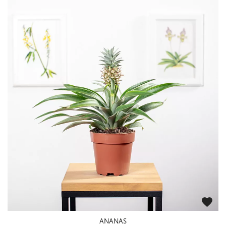
favorite
ANANAS