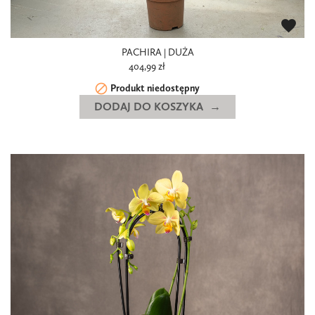
favorite
PACHIRA | DUŻA
404,99 zł

Produkt niedostępny
DODAJ DO KOSZYKA