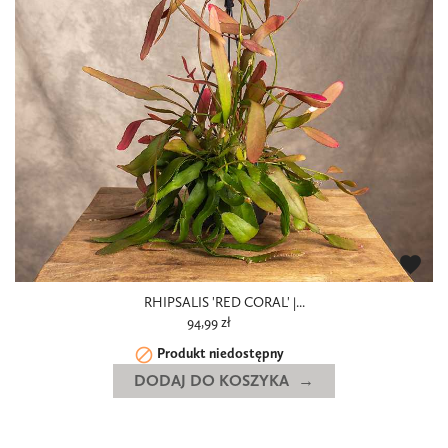
favorite
RHIPSALIS 'RED CORAL' |...
94,99 zł

Produkt niedostępny
DODAJ DO KOSZYKA