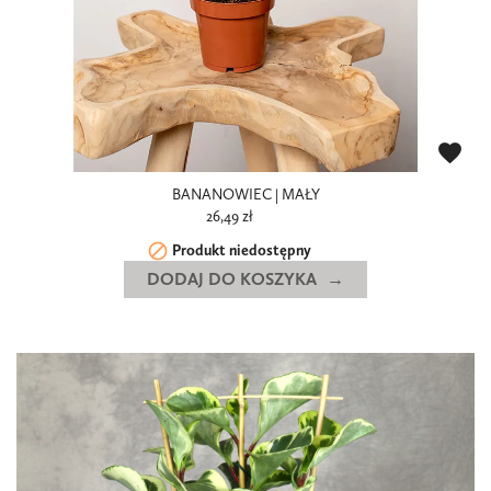
favorite
BANANOWIEC | MAŁY
26,49 zł

Produkt niedostępny
DODAJ DO KOSZYKA