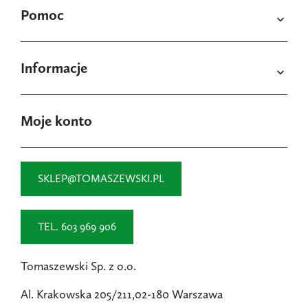
Pomoc

Informacje

Moje konto
SKLEP@TOMASZEWSKI.PL
TEL. 603 969 906
Tomaszewski Sp. z o.o.
Al. Krakowska 205/211,02-180 Warszawa