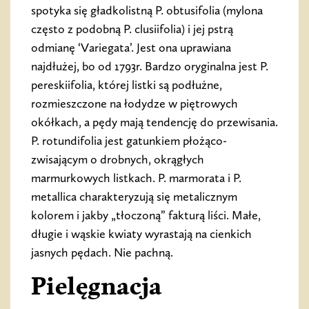
spotyka się gładkolistną P. obtusifolia (mylona
często z podobną P. clusiifolia) i jej pstrą
odmianę ‘Variegata’. Jest ona uprawiana
najdłużej, bo od 1793r. Bardzo oryginalna jest P.
pereskiifolia, której listki są podłużne,
rozmieszczone na łodydze w piętrowych
okółkach, a pędy mają tendencję do przewisania.
P. rotundifolia jest gatunkiem płożąco-
zwisającym o drobnych, okrągłych
marmurkowych listkach. P. marmorata i P.
metallica charakteryzują się metalicznym
kolorem i jakby „tłoczoną” fakturą liści. Małe,
długie i wąskie kwiaty wyrastają na cienkich
jasnych pędach. Nie pachną.
Pielęgnacja