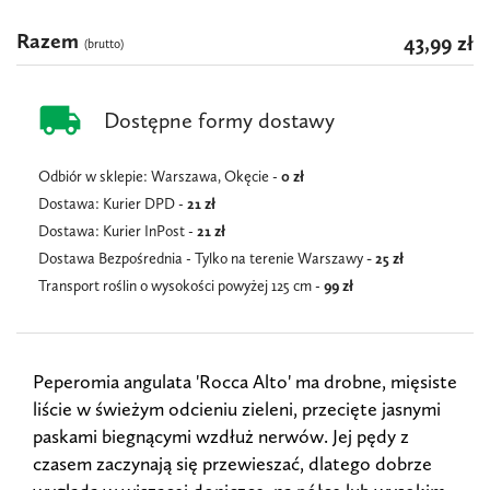
Razem
43,99 zł
(brutto)
local_shipping
Dostępne formy dostawy
Odbiór w sklepie: Warszawa, Okęcie -
0 zł
Dostawa: Kurier DPD -
21 zł
Dostawa: Kurier InPost -
21
zł
Dostawa Bezpośrednia - Tylko na terenie Warszawy
- 25 zł
Transport roślin o wysokości powyżej 125 cm -
99 zł
Peperomia angulata 'Rocca Alto' ma drobne, mięsiste
liście w świeżym odcieniu zieleni, przecięte jasnymi
paskami biegnącymi wzdłuż nerwów. Jej pędy z
czasem zaczynają się przewieszać, dlatego dobrze