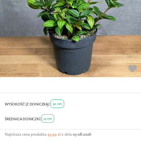
favorite
20 cm
WYSOKOŚĆ (Z DONICZKĄ)
12 cm
ŚREDNICA DONICZKI
Najniższa cena produktu
43,99 zł
z dnia
07.08.2026