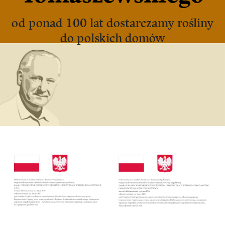
od ponad 100 lat dostarczamy rośliny
do polskich domów