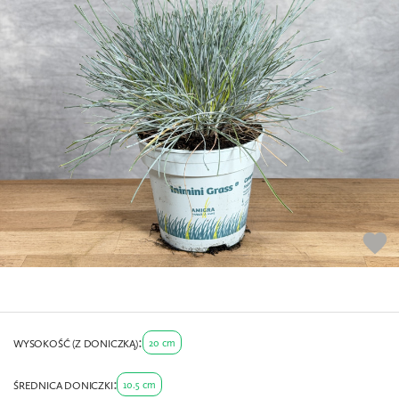
favorite
20 cm
WYSOKOŚĆ (Z DONICZKĄ)
10.5 cm
ŚREDNICA DONICZKI