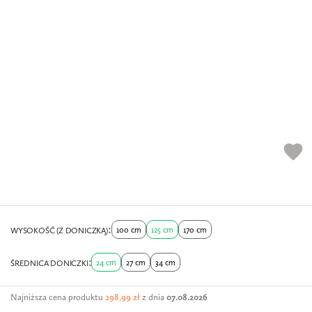
favorite
100 cm
125 cm
170 cm
WYSOKOŚĆ (Z DONICZKĄ)
24 cm
27 cm
34 cm
ŚREDNICA DONICZKI
Najniższa cena produktu
298,99 zł
z dnia
07.08.2026