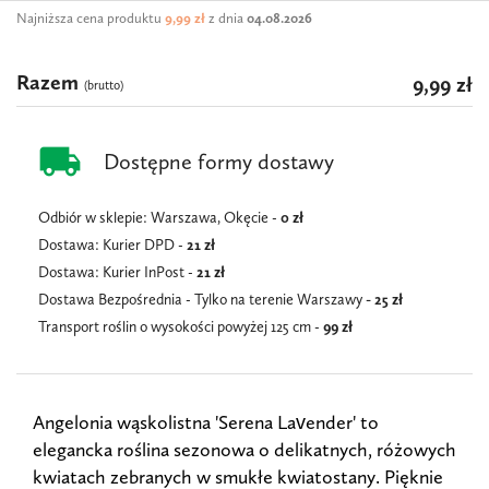
Najniższa cena produktu
9,99 zł
z dnia
04.08.2026
Razem
9,99 zł
(brutto)
local_shipping
Dostępne formy dostawy
Odbiór w sklepie: Warszawa, Okęcie -
0 zł
Dostawa: Kurier DPD -
21 zł
Dostawa: Kurier InPost -
21
zł
Dostawa Bezpośrednia - Tylko na terenie Warszawy
- 25 zł
Transport roślin o wysokości powyżej 125 cm -
99 zł
Angelonia wąskolistna 'Serena Lavender' to
elegancka roślina sezonowa o delikatnych, różowych
kwiatach zebranych w smukłe kwiatostany. Pięknie