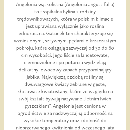
Angelonia wąskolistna (Angelonia angustifolia)
to tropikalna bylina z rodziny
trędownikowatych, która w polskim klimacie
jest uprawiana wyłącznie jako roślina
jednoroczna. Gatunek ten charakteryzuje się
wzniesionymi, sztywnymi pędami o krzaczastym
pokroju, które osiągają zazwyczaj od 30 do 60
cm wysokości. Jego liście są lancetowate,
ciemnozielone i po potarciu wydzielają
delikatny, owocowy zapach przypominający
jabłka. Największą ozdobą rośliny są
dwuwargowe kwiaty zebrane w gęste,
kłosowate kwiatostany, które ze względu na
swój kształt bywają nazywane „letnim lwich
pyszczkiem”. Angelonia jest ceniona w
ogrodnictwie za nadzwyczajną odporność na
wysokie temperatury oraz zdolność do
nieprzerwanego kwitnienia od wczesnego lata