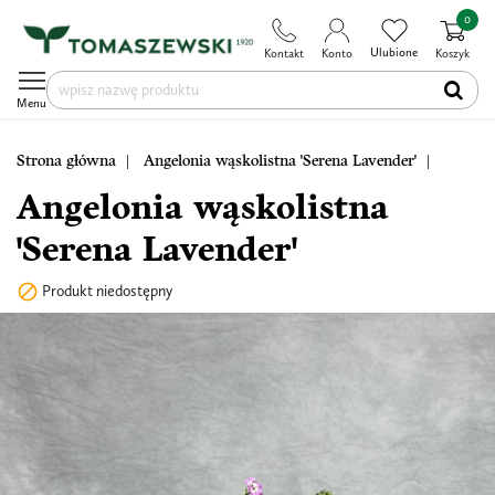
0
Ulubione
Kontakt
Konto
Koszyk
Menu
Strona główna
Angelonia wąskolistna 'Serena Lavender'
Angelonia wąskolistna
'Serena Lavender'

Produkt niedostępny